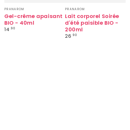
Fournisseur:
Fournisseur:
PRANAROM
PRANAROM
Gel-crême apaisant
Lait corporel Soirée
BIO - 40ml
d'été paisible BIO -
Prix
200ml
14
.90
normal
Prix
26
.90
normal