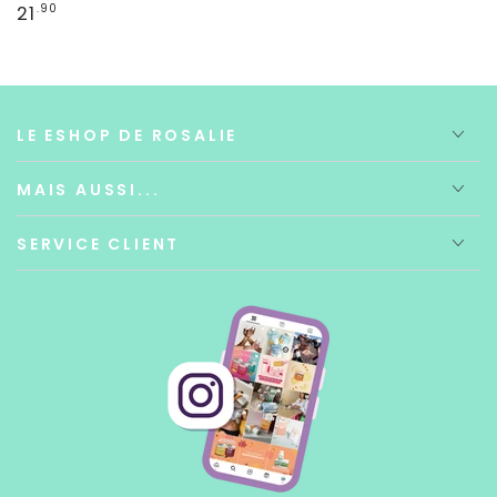
Prix
21
.90
normal
LE ESHOP DE ROSALIE
MAIS AUSSI...
SERVICE CLIENT