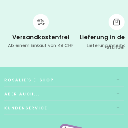
Versandkostenfrei
Lieferung in de
Ab einem Einkauf von 49 CHF
Lieferung innerhal
Stunden
ROSALIE'S E-SHOP
ABER AUCH...
KUNDENSERVICE